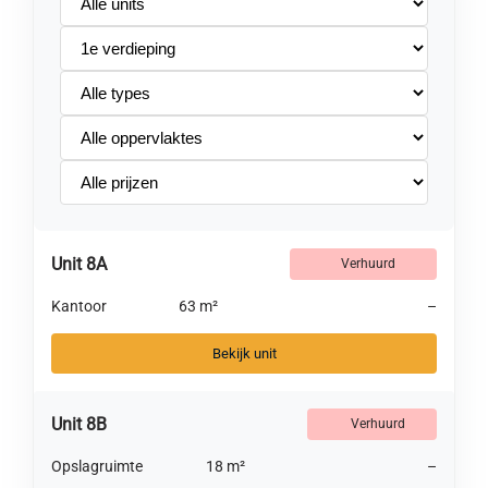
Etage
Type
unit
Oppervlakte
Prijs
Unit 8A
Verhuurd
Kantoor
63 m²
–
Bekijk unit
Unit 8B
Verhuurd
Opslagruimte
18 m²
–